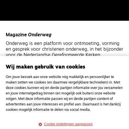
Magazine
Onderweg
Onderweg is een platform voor ontmoeting, vorming
en gesprek voor christenen onderweg, in het bijzonder
voor de Nederlandse Gereformeerde Kerken.
Wij maken gebruik van cookies
Magazine
Onderweg
Om jouw bezoek aan onze website nóg makkelijk en persoonlijker te
Kvk-nummer 33277063
maken zetten we cookies (en daarmee vergelijkbare technieken) in. Met
NL46 INGB 0117 5827 86
deze cookies kunnen wij en derde partijen informatie over jou verzamelen
en jouw internetgedrag binnen (en mogelijk ook buiten) onze website
info@onderwegonline.nl
volgen. Met deze informatie passen wij en derde partijen content of
advertenties aan jouw interesses en profiel aan. Daarnaast is het dankzij
cookies mogelijk informatie te delen via social media.
Cookie instellingen aanpassen