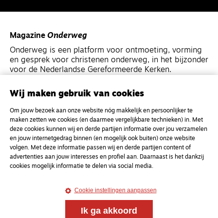
Magazine
Onderweg
Onderweg is een platform voor ontmoeting, vorming
en gesprek voor christenen onderweg, in het bijzonder
voor de Nederlandse Gereformeerde Kerken.
Wij maken gebruik van cookies
Magazine
Onderweg
Kvk-nummer 33277063
Om jouw bezoek aan onze website nóg makkelijk en persoonlijker te
maken zetten we cookies (en daarmee vergelijkbare technieken) in. Met
NL46 INGB 0117 5827 86
deze cookies kunnen wij en derde partijen informatie over jou verzamelen
info@onderwegonline.nl
en jouw internetgedrag binnen (en mogelijk ook buiten) onze website
volgen. Met deze informatie passen wij en derde partijen content of
advertenties aan jouw interesses en profiel aan. Daarnaast is het dankzij
cookies mogelijk informatie te delen via social media.
Cookie instellingen aanpassen
Ik ga akkoord