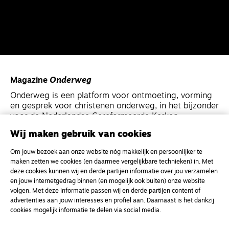
Magazine
Onderweg
Onderweg is een platform voor ontmoeting, vorming
en gesprek voor christenen onderweg, in het bijzonder
voor de Nederlandse Gereformeerde Kerken.
Wij maken gebruik van cookies
Magazine
Onderweg
Om jouw bezoek aan onze website nóg makkelijk en persoonlijker te
Kvk-nummer 33277063
maken zetten we cookies (en daarmee vergelijkbare technieken) in. Met
deze cookies kunnen wij en derde partijen informatie over jou verzamelen
NL46 INGB 0117 5827 86
en jouw internetgedrag binnen (en mogelijk ook buiten) onze website
info@onderwegonline.nl
volgen. Met deze informatie passen wij en derde partijen content of
advertenties aan jouw interesses en profiel aan. Daarnaast is het dankzij
cookies mogelijk informatie te delen via social media.