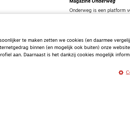
Magazine
Onderweg
Onderweg is een platform v
onderweg, in het bijzonder
Magazine
Onderweg
onlijker te maken zetten we cookies (en daarmee vergelij
Kvk-nummer 33277063
nternetgedrag binnen (en mogelijk ook buiten) onze website
NL46 INGB 0117 5827 86
rofiel aan. Daarnaast is het dankzij cookies mogelijk inform
info@onderwegonline.nl
C