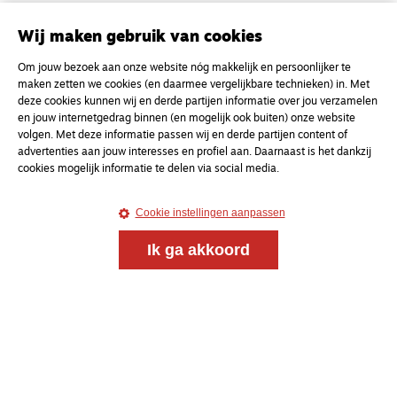
Onderweg is een platform voor ontmoeting, vorming
en gesprek voor christenen onderweg, in het bijzonder
Wij maken gebruik van cookies
voor de Nederlandse Gereformeerde Kerken.
Om jouw bezoek aan onze website nóg makkelijk en persoonlijker te
maken zetten we cookies (en daarmee vergelijkbare technieken) in. Met
Magazine
Onderweg
deze cookies kunnen wij en derde partijen informatie over jou verzamelen
Kvk-nummer 33277063
en jouw internetgedrag binnen (en mogelijk ook buiten) onze website
volgen. Met deze informatie passen wij en derde partijen content of
NL46 INGB 0117 5827 86
advertenties aan jouw interesses en profiel aan. Daarnaast is het dankzij
cookies mogelijk informatie te delen via social media.
info@onderwegonline.nl
Cookie instellingen aanpassen
Ik ga akkoord
© 2021 - 2026 Magazine
Onderweg
Algemene voorwaarden
Webdesign:
Bredewold