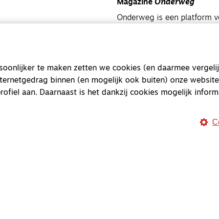
Magazine
Onderweg
Onderweg is een platform v
onderweg, in het bijzonder
Magazine
Onderweg
onlijker te maken zetten we cookies (en daarmee vergelij
Kvk-nummer 33277063
nternetgedrag binnen (en mogelijk ook buiten) onze website
NL46 INGB 0117 5827 86
rofiel aan. Daarnaast is het dankzij cookies mogelijk inform
info@onderwegonline.nl
C