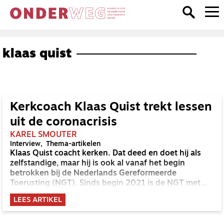
klaas quist
Kerkcoach Klaas Quist trekt lessen
uit de coronacrisis
KAREL SMOUTER
Interview
Thema-artikelen
Klaas Quist coacht kerken. Dat deed en doet hij als
zelfstandige, maar hij is ook al vanaf het begin
betrokken bij de Nederlands Gereformeerde
Toerusting (NGT). Sinds begin 2021 is de NGT met
het Diaconaal Steunpunt en het Praktijkcentrum de
LEES ARTIKEL
organisatie Kerkpunt geworden. Welke lessen zijn er
volgens Quist voor de kerken te trekken uit de
coronapandemie?