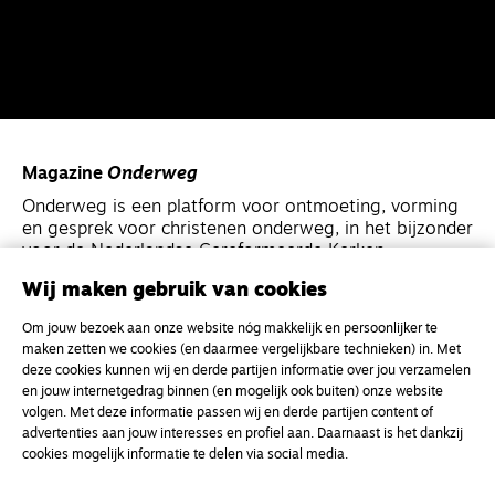
Magazine
Onderweg
Onderweg is een platform voor ontmoeting, vorming
en gesprek voor christenen onderweg, in het bijzonder
voor de Nederlandse Gereformeerde Kerken.
Wij maken gebruik van cookies
Magazine
Onderweg
Om jouw bezoek aan onze website nóg makkelijk en persoonlijker te
Kvk-nummer 33277063
maken zetten we cookies (en daarmee vergelijkbare technieken) in. Met
deze cookies kunnen wij en derde partijen informatie over jou verzamelen
NL46 INGB 0117 5827 86
en jouw internetgedrag binnen (en mogelijk ook buiten) onze website
info@onderwegonline.nl
volgen. Met deze informatie passen wij en derde partijen content of
advertenties aan jouw interesses en profiel aan. Daarnaast is het dankzij
cookies mogelijk informatie te delen via social media.