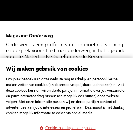
Magazine
Onderweg
Onderweg is een platform voor ontmoeting, vorming
en gesprek voor christenen onderweg, in het bijzonder
voor de Nederlandse Gereformeerde Kerken.
Wij maken gebruik van cookies
Magazine
Onderweg
Om jouw bezoek aan onze website nóg makkelijk en persoonlijker te
Kvk-nummer 33277063
maken zetten we cookies (en daarmee vergelijkbare technieken) in. Met
NL46 INGB 0117 5827 86
deze cookies kunnen wij en derde partijen informatie over jou verzamelen
en jouw internetgedrag binnen (en mogelijk ook buiten) onze website
info@onderwegonline.nl
volgen. Met deze informatie passen wij en derde partijen content of
advertenties aan jouw interesses en profiel aan. Daarnaast is het dankzij
cookies mogelijk informatie te delen via social media.
Cookie instellingen aanpassen