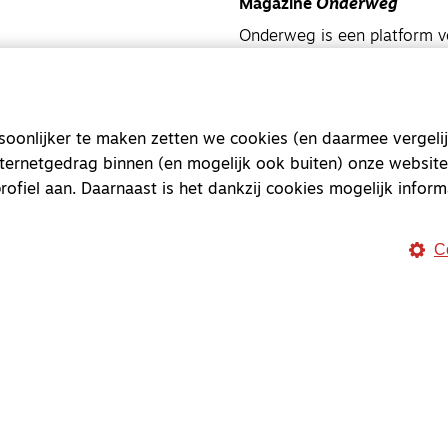
Magazine
Onderweg
Onderweg is een platform v
onderweg, in het bijzonder
Magazine
Onderweg
onlijker te maken zetten we cookies (en daarmee vergelij
Kvk-nummer 33277063
nternetgedrag binnen (en mogelijk ook buiten) onze website
NL46 INGB 0117 5827 86
rofiel aan. Daarnaast is het dankzij cookies mogelijk inform
info@onderwegonline.nl
C