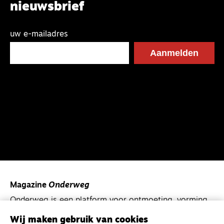
nieuwsbrief
uw e-mailadres
Magazine
Onderweg
Onderweg is een platform voor ontmoeting, vorming
en gesprek voor christenen onderweg, in het bijzonder
Wij maken gebruik van cookies
voor de Nederlandse Gereformeerde Kerken.