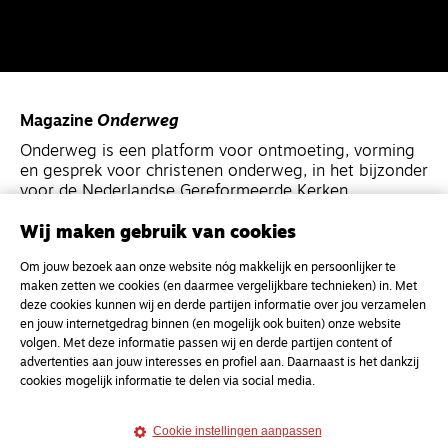
Magazine
Onderweg
Onderweg is een platform voor ontmoeting, vorming
en gesprek voor christenen onderweg, in het bijzonder
voor de Nederlandse Gereformeerde Kerken.
Wij maken gebruik van cookies
Magazine
Onderweg
Om jouw bezoek aan onze website nóg makkelijk en persoonlijker te
Kvk-nummer 33277063
maken zetten we cookies (en daarmee vergelijkbare technieken) in. Met
NL46 INGB 0117 5827 86
deze cookies kunnen wij en derde partijen informatie over jou verzamelen
en jouw internetgedrag binnen (en mogelijk ook buiten) onze website
info@onderwegonline.nl
volgen. Met deze informatie passen wij en derde partijen content of
advertenties aan jouw interesses en profiel aan. Daarnaast is het dankzij
cookies mogelijk informatie te delen via social media.
Cookie instellingen aanpassen