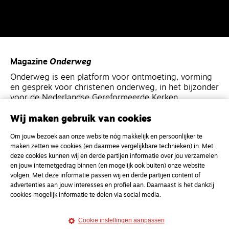
Magazine
Onderweg
Onderweg is een platform voor ontmoeting, vorming
en gesprek voor christenen onderweg, in het bijzonder
voor de Nederlandse Gereformeerde Kerken.
Wij maken gebruik van cookies
Magazine
Onderweg
Om jouw bezoek aan onze website nóg makkelijk en persoonlijker te
Kvk-nummer 33277063
maken zetten we cookies (en daarmee vergelijkbare technieken) in. Met
NL46 INGB 0117 5827 86
deze cookies kunnen wij en derde partijen informatie over jou verzamelen
en jouw internetgedrag binnen (en mogelijk ook buiten) onze website
info@onderwegonline.nl
volgen. Met deze informatie passen wij en derde partijen content of
advertenties aan jouw interesses en profiel aan. Daarnaast is het dankzij
cookies mogelijk informatie te delen via social media.
Cookie instellingen aanpassen