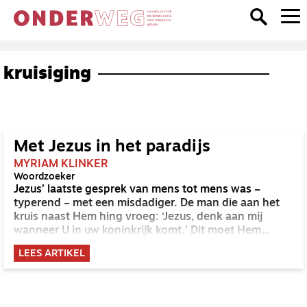
kruisiging
Met Jezus in het paradijs
MYRIAM KLINKER
Woordzoeker
Jezus’ laatste gesprek van mens tot mens was –
typerend – met een misdadiger. De man die aan het
kruis naast Hem hing vroeg: ‘Jezus, denk aan mij
wanneer U in uw koninkrijk komt.’ Dit moet Hem
bijzonder troostvol in de oren hebben geklonken.
LEES ARTIKEL