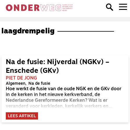
laagdrempelig
Na de fusie: Nijverdal (NGKv) –
Enschede (GKv)
PIET DE JONG
Algemeen
Na de fusie
Hoe werkt de fusie van de oude NGK en de GKv door
in de kerken in het nieuwe kerkverband, de
Nederlandse Gereformeerde Kerken? Wat is er
veranderd voor kerkleden, kerkelijk werkers en
voorgangers? OnderWeg peilt de stemming in twee
LEES ARTIKEL
verschillende kerken in een regio.