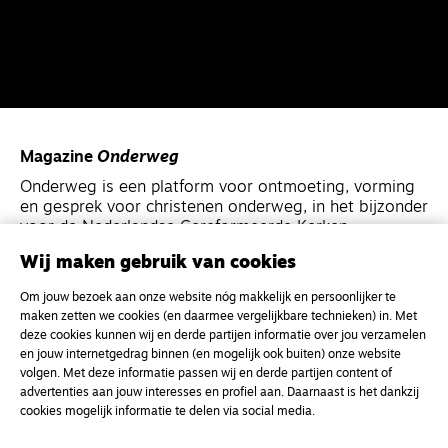
Magazine
Onderweg
Onderweg is een platform voor ontmoeting, vorming
en gesprek voor christenen onderweg, in het bijzonder
voor de Nederlandse Gereformeerde Kerken.
Wij maken gebruik van cookies
Magazine
Onderweg
Om jouw bezoek aan onze website nóg makkelijk en persoonlijker te
Kvk-nummer 33277063
maken zetten we cookies (en daarmee vergelijkbare technieken) in. Met
deze cookies kunnen wij en derde partijen informatie over jou verzamelen
NL46 INGB 0117 5827 86
en jouw internetgedrag binnen (en mogelijk ook buiten) onze website
info@onderwegonline.nl
volgen. Met deze informatie passen wij en derde partijen content of
advertenties aan jouw interesses en profiel aan. Daarnaast is het dankzij
cookies mogelijk informatie te delen via social media.