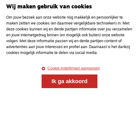
en gesprek voor christenen onderweg, in het bijzonder
Wij maken gebruik van cookies
voor de Nederlandse Gereformeerde Kerken.
Om jouw bezoek aan onze website nóg makkelijk en persoonlijker te
maken zetten we cookies (en daarmee vergelijkbare technieken) in. Met
Magazine
Onderweg
deze cookies kunnen wij en derde partijen informatie over jou verzamelen
Kvk-nummer 33277063
en jouw internetgedrag binnen (en mogelijk ook buiten) onze website
volgen. Met deze informatie passen wij en derde partijen content of
NL46 INGB 0117 5827 86
advertenties aan jouw interesses en profiel aan. Daarnaast is het dankzij
info@onderwegonline.nl
cookies mogelijk informatie te delen via social media.
Cookie instellingen aanpassen
Ik ga akkoord
© 2021 - 2026 Magazine
Onderweg
Algemene voorwaarden
Webdesign:
Bredewold
Webdevelopment:
Giraffes4Zebras