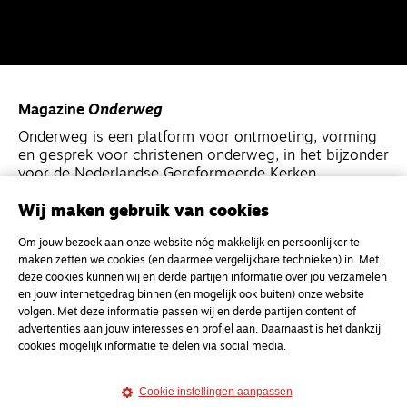
Magazine
Onderweg
Onderweg is een platform voor ontmoeting, vorming
en gesprek voor christenen onderweg, in het bijzonder
voor de Nederlandse Gereformeerde Kerken.
Wij maken gebruik van cookies
Magazine
Onderweg
Om jouw bezoek aan onze website nóg makkelijk en persoonlijker te
Kvk-nummer 33277063
maken zetten we cookies (en daarmee vergelijkbare technieken) in. Met
NL46 INGB 0117 5827 86
deze cookies kunnen wij en derde partijen informatie over jou verzamelen
en jouw internetgedrag binnen (en mogelijk ook buiten) onze website
info@onderwegonline.nl
volgen. Met deze informatie passen wij en derde partijen content of
advertenties aan jouw interesses en profiel aan. Daarnaast is het dankzij
cookies mogelijk informatie te delen via social media.
Cookie instellingen aanpassen