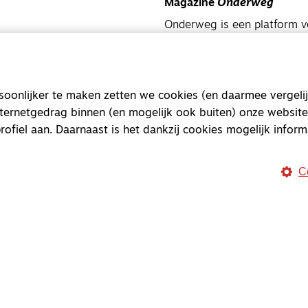
Magazine
Onderweg
Onderweg is een platform v
onderweg, in het bijzonder
Magazine
Onderweg
onlijker te maken zetten we cookies (en daarmee vergelij
Kvk-nummer 33277063
nternetgedrag binnen (en mogelijk ook buiten) onze website
NL46 INGB 0117 5827 86
rofiel aan. Daarnaast is het dankzij cookies mogelijk inform
info@onderwegonline.nl
C