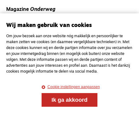
Magazine
Onderweg
Onderweg is een platform voor ontmoeting, vorming
en gesprek voor christenen onderweg, in het bijzonder
Wij maken gebruik van cookies
voor de Nederlandse Gereformeerde Kerken.
Om jouw bezoek aan onze website nóg makkelijk en persoonlijker te
maken zetten we cookies (en daarmee vergelijkbare technieken) in. Met
Magazine
Onderweg
deze cookies kunnen wij en derde partijen informatie over jou verzamelen
en jouw internetgedrag binnen (en mogelijk ook buiten) onze website
Kvk-nummer 33277063
volgen. Met deze informatie passen wij en derde partijen content of
NL46 INGB 0117 5827 86
advertenties aan jouw interesses en profiel aan. Daarnaast is het dankzij
cookies mogelijk informatie te delen via social media.
info@onderwegonline.nl
Cookie instellingen aanpassen
Ik ga akkoord