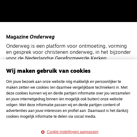
Magazine
Onderweg
Onderweg is een platform voor ontmoeting, vorming
en gesprek voor christenen onderweg, in het bijzonder
voor de Nederlandse Gereformeerde Kerken.
Wij maken gebruik van cookies
Magazine
Onderweg
Om jouw bezoek aan onze website nóg makkelijk en persoonlijker te
Kvk-nummer 33277063
maken zetten we cookies (en daarmee vergelijkbare technieken) in. Met
NL46 INGB 0117 5827 86
deze cookies kunnen wij en derde partijen informatie over jou verzamelen
en jouw internetgedrag binnen (en mogelijk ook buiten) onze website
info@onderwegonline.nl
volgen. Met deze informatie passen wij en derde partijen content of
advertenties aan jouw interesses en profiel aan. Daarnaast is het dankzij
cookies mogelijk informatie te delen via social media.
Cookie instellingen aanpassen