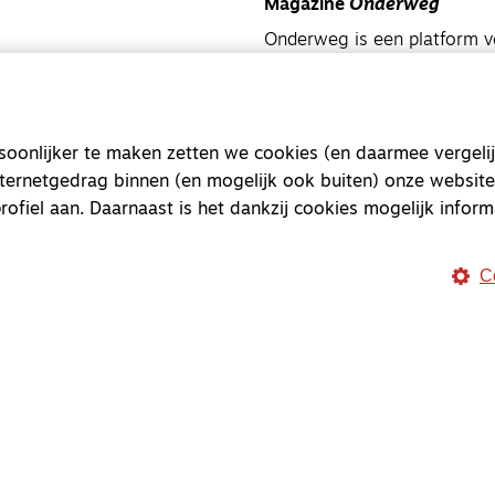
Magazine
Onderweg
Onderweg is een platform v
onderweg, in het bijzonder
Magazine
Onderweg
onlijker te maken zetten we cookies (en daarmee vergelij
Kvk-nummer 33277063
nternetgedrag binnen (en mogelijk ook buiten) onze website
NL46 INGB 0117 5827 86
rofiel aan. Daarnaast is het dankzij cookies mogelijk inform
info@onderwegonline.nl
C