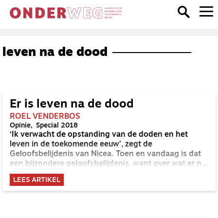
leven na de dood
Er is leven na de dood
ROEL VENDERBOS
Opinie
Special 2018
‘Ik verwacht de opstanding van de doden en het
leven in de toekomende eeuw’, zegt de
Geloofsbelijdenis van Nicea. Toen en vandaag is dat
een bijzondere geloofsbelijdenis, want over wat er na
dit leven komt, wordt heel verschillend gedacht. Als
LEES ARTIKEL
christenen hopen we niet dat we naar de hemel gaan,
maar mogen we weten dat God naar deze aarde
terugkeert.