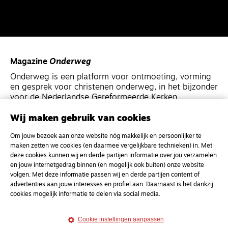
Magazine
Onderweg
Onderweg is een platform voor ontmoeting, vorming
en gesprek voor christenen onderweg, in het bijzonder
voor de Nederlandse Gereformeerde Kerken.
Wij maken gebruik van cookies
Magazine
Onderweg
Om jouw bezoek aan onze website nóg makkelijk en persoonlijker te
Kvk-nummer 33277063
maken zetten we cookies (en daarmee vergelijkbare technieken) in. Met
NL46 INGB 0117 5827 86
deze cookies kunnen wij en derde partijen informatie over jou verzamelen
en jouw internetgedrag binnen (en mogelijk ook buiten) onze website
info@onderwegonline.nl
volgen. Met deze informatie passen wij en derde partijen content of
advertenties aan jouw interesses en profiel aan. Daarnaast is het dankzij
cookies mogelijk informatie te delen via social media.
Cookie instellingen aanpassen