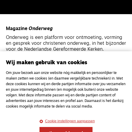
Magazine
Onderweg
Onderweg is een platform voor ontmoeting, vorming
en gesprek voor christenen onderweg, in het bijzonder
voor de Nederlandse Gereformeerde Kerken.
Wij maken gebruik van cookies
Magazine
Onderweg
Om jouw bezoek aan onze website nóg makkelijk en persoonlijker te
Kvk-nummer 33277063
maken zetten we cookies (en daarmee vergelijkbare technieken) in. Met
NL46 INGB 0117 5827 86
deze cookies kunnen wij en derde partijen informatie over jou verzamelen
en jouw internetgedrag binnen (en mogelijk ook buiten) onze website
info@onderwegonline.nl
volgen. Met deze informatie passen wij en derde partijen content of
advertenties aan jouw interesses en profiel aan. Daarnaast is het dankzij
cookies mogelijk informatie te delen via social media.
Cookie instellingen aanpassen