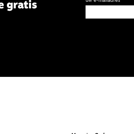
uw e-mailadres
e gratis