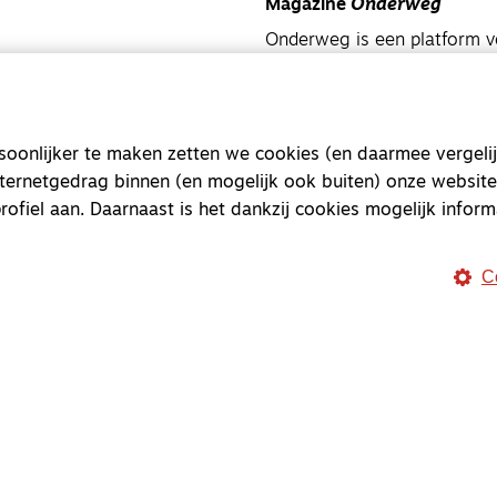
Magazine
Onderweg
Onderweg is een platform v
onderweg, in het bijzonder
Magazine
Onderweg
onlijker te maken zetten we cookies (en daarmee vergelij
Kvk-nummer 33277063
nternetgedrag binnen (en mogelijk ook buiten) onze website
NL46 INGB 0117 5827 86
rofiel aan. Daarnaast is het dankzij cookies mogelijk inform
info@onderwegonline.nl
C