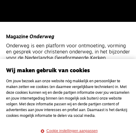
Magazine
Onderweg
Onderweg is een platform voor ontmoeting, vorming
en gesprek voor christenen onderweg, in het bijzonder
voor de Nederlandse Gereformeerde Kerken.
Wij maken gebruik van cookies
Magazine
Onderweg
Om jouw bezoek aan onze website nóg makkelijk en persoonlijker te
Kvk-nummer 33277063
maken zetten we cookies (en daarmee vergelijkbare technieken) in. Met
NL46 INGB 0117 5827 86
deze cookies kunnen wij en derde partijen informatie over jou verzamelen
en jouw internetgedrag binnen (en mogelijk ook buiten) onze website
info@onderwegonline.nl
volgen. Met deze informatie passen wij en derde partijen content of
advertenties aan jouw interesses en profiel aan. Daarnaast is het dankzij
cookies mogelijk informatie te delen via social media.
Cookie instellingen aanpassen