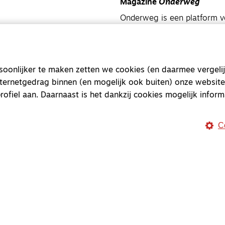
Magazine
Onderweg
Onderweg is een platform v
onderweg, in het bijzonder
Magazine
Onderweg
onlijker te maken zetten we cookies (en daarmee vergelij
Kvk-nummer 33277063
nternetgedrag binnen (en mogelijk ook buiten) onze website
NL46 INGB 0117 5827 86
rofiel aan. Daarnaast is het dankzij cookies mogelijk inform
info@onderwegonline.nl
C