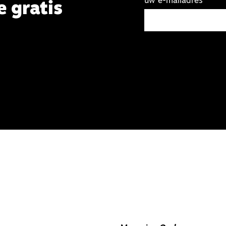
uw e-mailadres
e gratis