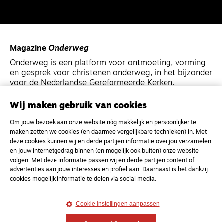
Magazine
Onderweg
Onderweg is een platform voor ontmoeting, vorming
en gesprek voor christenen onderweg, in het bijzonder
voor de Nederlandse Gereformeerde Kerken.
Wij maken gebruik van cookies
Magazine
Onderweg
Om jouw bezoek aan onze website nóg makkelijk en persoonlijker te
Kvk-nummer 33277063
maken zetten we cookies (en daarmee vergelijkbare technieken) in. Met
NL46 INGB 0117 5827 86
deze cookies kunnen wij en derde partijen informatie over jou verzamelen
en jouw internetgedrag binnen (en mogelijk ook buiten) onze website
info@onderwegonline.nl
volgen. Met deze informatie passen wij en derde partijen content of
advertenties aan jouw interesses en profiel aan. Daarnaast is het dankzij
cookies mogelijk informatie te delen via social media.
Cookie instellingen aanpassen