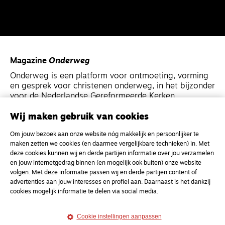
Magazine
Onderweg
Onderweg is een platform voor ontmoeting, vorming
en gesprek voor christenen onderweg, in het bijzonder
voor de Nederlandse Gereformeerde Kerken.
Wij maken gebruik van cookies
Magazine
Onderweg
Om jouw bezoek aan onze website nóg makkelijk en persoonlijker te
Kvk-nummer 33277063
maken zetten we cookies (en daarmee vergelijkbare technieken) in. Met
NL46 INGB 0117 5827 86
deze cookies kunnen wij en derde partijen informatie over jou verzamelen
en jouw internetgedrag binnen (en mogelijk ook buiten) onze website
info@onderwegonline.nl
volgen. Met deze informatie passen wij en derde partijen content of
advertenties aan jouw interesses en profiel aan. Daarnaast is het dankzij
cookies mogelijk informatie te delen via social media.
Cookie instellingen aanpassen