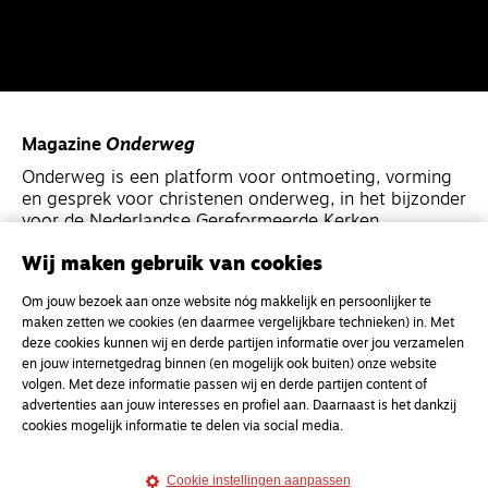
Magazine
Onderweg
Onderweg is een platform voor ontmoeting, vorming
en gesprek voor christenen onderweg, in het bijzonder
voor de Nederlandse Gereformeerde Kerken.
Wij maken gebruik van cookies
Magazine
Onderweg
Om jouw bezoek aan onze website nóg makkelijk en persoonlijker te
Kvk-nummer 33277063
maken zetten we cookies (en daarmee vergelijkbare technieken) in. Met
NL46 INGB 0117 5827 86
deze cookies kunnen wij en derde partijen informatie over jou verzamelen
en jouw internetgedrag binnen (en mogelijk ook buiten) onze website
info@onderwegonline.nl
volgen. Met deze informatie passen wij en derde partijen content of
advertenties aan jouw interesses en profiel aan. Daarnaast is het dankzij
cookies mogelijk informatie te delen via social media.
Cookie instellingen aanpassen