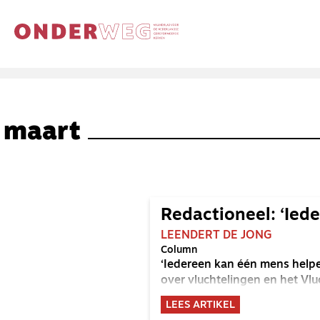
maart
Redactioneel: ‘Ied
LEENDERT DE JONG
Column
‘Iedereen kan één mens help
over vluchtelingen en het Vl
LEES ARTIKEL