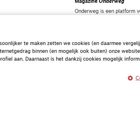
Magazine
Onderweg
Onderweg is een platform v
onderweg, in het bijzonder
Magazine
Onderweg
onlijker te maken zetten we cookies (en daarmee vergelij
Kvk-nummer 33277063
nternetgedrag binnen (en mogelijk ook buiten) onze website
NL46 INGB 0117 5827 86
rofiel aan. Daarnaast is het dankzij cookies mogelijk inform
info@onderwegonline.nl
C