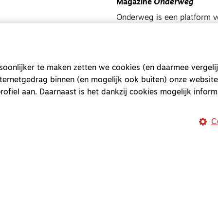
Magazine
Onderweg
Onderweg is een platform v
onderweg, in het bijzonder
Magazine
Onderweg
onlijker te maken zetten we cookies (en daarmee vergelij
Kvk-nummer 33277063
nternetgedrag binnen (en mogelijk ook buiten) onze website
NL46 INGB 0117 5827 86
rofiel aan. Daarnaast is het dankzij cookies mogelijk inform
info@onderwegonline.nl
C