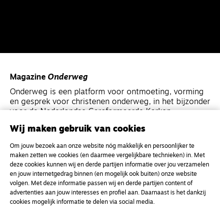
Magazine
Onderweg
Onderweg is een platform voor ontmoeting, vorming
en gesprek voor christenen onderweg, in het bijzonder
voor de Nederlandse Gereformeerde Kerken.
Wij maken gebruik van cookies
Magazine
Onderweg
Om jouw bezoek aan onze website nóg makkelijk en persoonlijker te
Kvk-nummer 33277063
maken zetten we cookies (en daarmee vergelijkbare technieken) in. Met
deze cookies kunnen wij en derde partijen informatie over jou verzamelen
NL46 INGB 0117 5827 86
en jouw internetgedrag binnen (en mogelijk ook buiten) onze website
info@onderwegonline.nl
volgen. Met deze informatie passen wij en derde partijen content of
advertenties aan jouw interesses en profiel aan. Daarnaast is het dankzij
cookies mogelijk informatie te delen via social media.