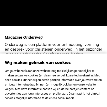
Magazine
Onderweg
Onderweg is een platform voor ontmoeting, vorming
en gesprek voor christenen onderweg, in het bijzonder
voor de Nederlandse Gereformeerde Kerken.
Wij maken gebruik van cookies
Magazine
Onderweg
Om jouw bezoek aan onze website nóg makkelijk en persoonlijker te
Kvk-nummer 33277063
maken zetten we cookies (en daarmee vergelijkbare technieken) in. Met
deze cookies kunnen wij en derde partijen informatie over jou verzamelen
NL46 INGB 0117 5827 86
en jouw internetgedrag binnen (en mogelijk ook buiten) onze website
info@onderwegonline.nl
volgen. Met deze informatie passen wij en derde partijen content of
advertenties aan jouw interesses en profiel aan. Daarnaast is het dankzij
cookies mogelijk informatie te delen via social media.