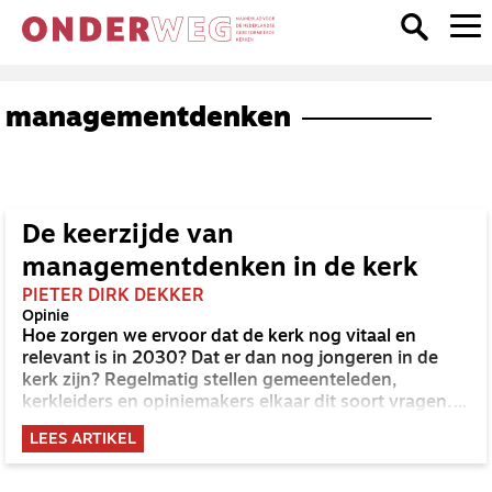
managementdenken
De keerzijde van
managementdenken in de kerk
PIETER DIRK DEKKER
Opinie
Hoe zorgen we ervoor dat de kerk nog vitaal en
relevant is in 2030? Dat er dan nog jongeren in de
kerk zijn? Regelmatig stellen gemeenteleden,
kerkleiders en opiniemakers elkaar dit soort vragen.
Bij de beantwoording ervan moeten we echter niet
LEES ARTIKEL
kijken naar ‘wereldse’ criteria, maar naar de eigen
aard van de kerk.