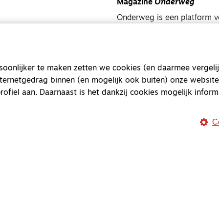
Magazine
Onderweg
Onderweg is een platform v
onderweg, in het bijzonder
Magazine
Onderweg
onlijker te maken zetten we cookies (en daarmee vergelij
Kvk-nummer 33277063
nternetgedrag binnen (en mogelijk ook buiten) onze website
NL46 INGB 0117 5827 86
rofiel aan. Daarnaast is het dankzij cookies mogelijk inform
info@onderwegonline.nl
C