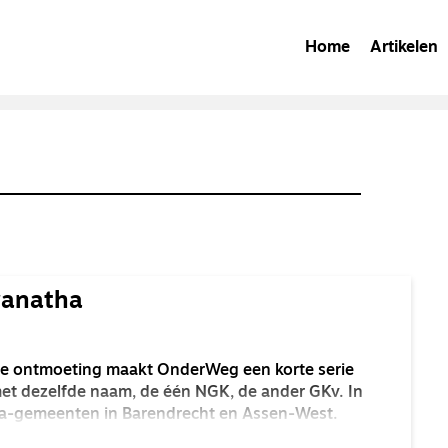
Home
Artikelen
anatha
nge ontmoeting maakt OnderWeg een korte serie
et dezelfde naam, de één NGK, de ander GKv. In
ha-gemeenten in Barendrecht en Assen-West.