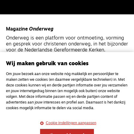
Magazine
Onderweg
Onderweg is een platform voor ontmoeting, vorming
en gesprek voor christenen onderweg, in het bijzonder
voor de Nederlandse Gereformeerde Kerken.
Wij maken gebruik van cookies
Magazine
Onderweg
Om jouw bezoek aan onze website nóg makkelijk en persoonlijker te
Kvk-nummer 33277063
maken zetten we cookies (en daarmee vergelijkbare technieken) in. Met
NL46 INGB 0117 5827 86
deze cookies kunnen wij en derde partijen informatie over jou verzamelen
en jouw internetgedrag binnen (en mogelijk ook buiten) onze website
info@onderwegonline.nl
volgen. Met deze informatie passen wij en derde partijen content of
advertenties aan jouw interesses en profiel aan. Daarnaast is het dankzij
cookies mogelijk informatie te delen via social media.
Cookie instellingen aanpassen