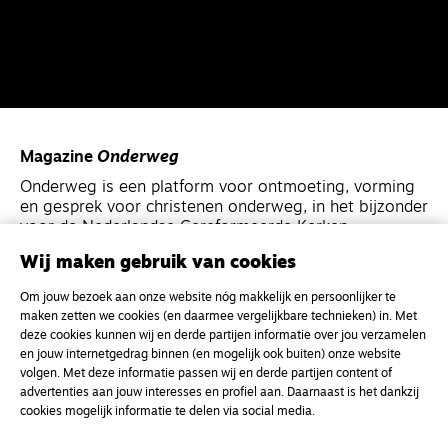
Magazine
Onderweg
Onderweg is een platform voor ontmoeting, vorming
en gesprek voor christenen onderweg, in het bijzonder
voor de Nederlandse Gereformeerde Kerken.
Wij maken gebruik van cookies
Magazine
Onderweg
Om jouw bezoek aan onze website nóg makkelijk en persoonlijker te
Kvk-nummer 33277063
maken zetten we cookies (en daarmee vergelijkbare technieken) in. Met
deze cookies kunnen wij en derde partijen informatie over jou verzamelen
NL46 INGB 0117 5827 86
en jouw internetgedrag binnen (en mogelijk ook buiten) onze website
info@onderwegonline.nl
volgen. Met deze informatie passen wij en derde partijen content of
advertenties aan jouw interesses en profiel aan. Daarnaast is het dankzij
cookies mogelijk informatie te delen via social media.