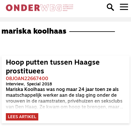
mariska koolhaas
Hoop putten tussen Haagse
prostituees
08JOAN22667400
Interview
Special 2018
Mariska Koolhaas was nog maar 24 jaar toen ze als
maatschappelijk werker aan de slag ging onder de
vrouwen in de raamstraten, privéhuizen en seksclubs
van Den Haag. Ze kwam om hoop te brengen, maar
ontdekte dat de prostituees haar net zo goed hoop te
LEES ARTIKEL
bieden hebben. ‘Sommige vrouwen kenden hele
psalmen uit hun hoofd.’