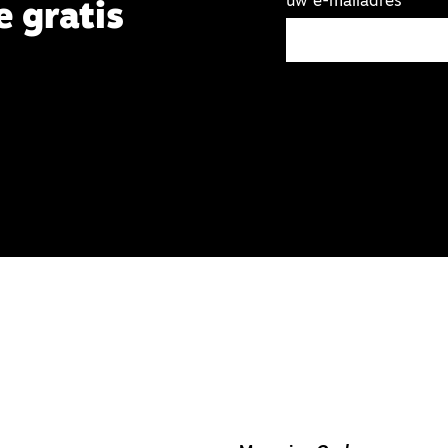
uw e-mailadres
e gratis