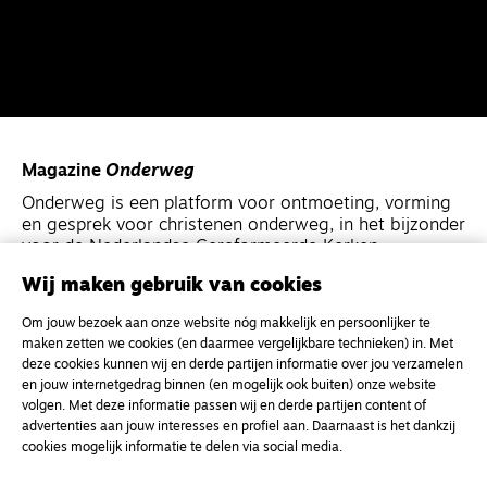
Magazine
Onderweg
Onderweg is een platform voor ontmoeting, vorming
en gesprek voor christenen onderweg, in het bijzonder
voor de Nederlandse Gereformeerde Kerken.
Wij maken gebruik van cookies
Magazine
Onderweg
Om jouw bezoek aan onze website nóg makkelijk en persoonlijker te
Kvk-nummer 33277063
maken zetten we cookies (en daarmee vergelijkbare technieken) in. Met
deze cookies kunnen wij en derde partijen informatie over jou verzamelen
NL46 INGB 0117 5827 86
en jouw internetgedrag binnen (en mogelijk ook buiten) onze website
info@onderwegonline.nl
volgen. Met deze informatie passen wij en derde partijen content of
advertenties aan jouw interesses en profiel aan. Daarnaast is het dankzij
cookies mogelijk informatie te delen via social media.