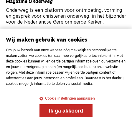
Magazine
Onderweg
Onderweg is een platform voor ontmoeting, vorming
en gesprek voor christenen onderweg, in het bijzonder
voor de Nederlandse Gereformeerde Kerken.
Magazine
Onderweg
Wij maken gebruik van cookies
Kvk-nummer 33277063
Om jouw bezoek aan onze website nóg makkelijk en persoonlijker te
NL46 INGB 0117 5827 86
maken zetten we cookies (en daarmee vergelijkbare technieken) in. Met
deze cookies kunnen wij en derde partijen informatie over jou verzamelen
info@onderwegonline.nl
en jouw internetgedrag binnen (en mogelijk ook buiten) onze website
volgen. Met deze informatie passen wij en derde partijen content of
advertenties aan jouw interesses en profiel aan. Daarnaast is het dankzij
cookies mogelijk informatie te delen via social media.
Cookie instellingen aanpassen
Ik ga akkoord
© 2021 - 2026 Magazine
Onderweg