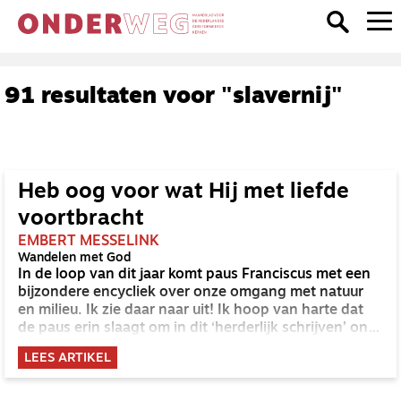
91 resultaten voor "slavernij"
Heb oog voor wat Hij met liefde
voortbracht
EMBERT MESSELINK
Wandelen met God
In de loop van dit jaar komt paus Franciscus met een
bijzondere encycliek over onze omgang met natuur
en milieu. Ik zie daar naar uit! Ik hoop van harte dat
de paus erin slaagt om in dit ‘herderlijk schrijven’ ons
leven met God op een inspirerende manier te
LEES ARTIKEL
verbinden met de zorg voor deze aarde.