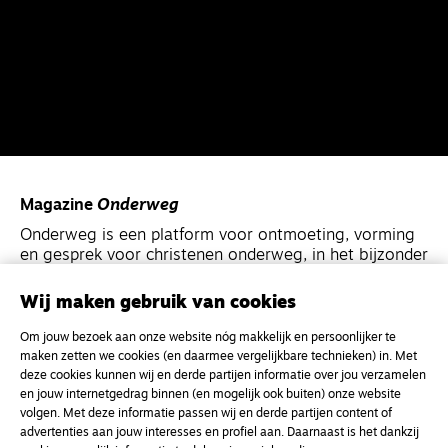
Magazine
Onderweg
Onderweg is een platform voor ontmoeting, vorming
en gesprek voor christenen onderweg, in het bijzonder
voor de Nederlandse Gereformeerde Kerken.
Wij maken gebruik van cookies
Magazine
Onderweg
Om jouw bezoek aan onze website nóg makkelijk en persoonlijker te
Kvk-nummer 33277063
maken zetten we cookies (en daarmee vergelijkbare technieken) in. Met
deze cookies kunnen wij en derde partijen informatie over jou verzamelen
NL46 INGB 0117 5827 86
en jouw internetgedrag binnen (en mogelijk ook buiten) onze website
volgen. Met deze informatie passen wij en derde partijen content of
info@onderwegonline.nl
advertenties aan jouw interesses en profiel aan. Daarnaast is het dankzij