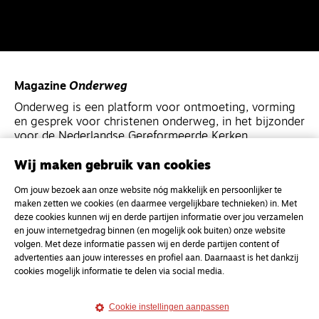
Magazine
Onderweg
Onderweg is een platform voor ontmoeting, vorming
en gesprek voor christenen onderweg, in het bijzonder
voor de Nederlandse Gereformeerde Kerken.
Wij maken gebruik van cookies
Magazine
Onderweg
Om jouw bezoek aan onze website nóg makkelijk en persoonlijker te
Kvk-nummer 33277063
maken zetten we cookies (en daarmee vergelijkbare technieken) in. Met
NL46 INGB 0117 5827 86
deze cookies kunnen wij en derde partijen informatie over jou verzamelen
en jouw internetgedrag binnen (en mogelijk ook buiten) onze website
info@onderwegonline.nl
volgen. Met deze informatie passen wij en derde partijen content of
advertenties aan jouw interesses en profiel aan. Daarnaast is het dankzij
cookies mogelijk informatie te delen via social media.
Cookie instellingen aanpassen