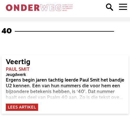
40
Veertig
PAUL SMIT
Jeugdwerk
Ergens begin jaren tachtig leerde Paul Smit het bandje
U2 kennen. Eén van hun nummers die voor hem een
bijzondere betekenis hebben, is ‘40’. Dat nummer
haalt een deel van Psalm 40 aan. Zo is die tekst over
bevrijding zijn geloofsverhaal binnengekomen. En dat
LEES ARTIKEL
geloofsverhaal deelt hij graag met jongeren die
verlangen naar bevrijding.