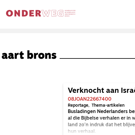
aart brons
Verknocht aan Isra
08JOAN22667400
Reportage
Thema-artikelen
Busladingen Nederlanders bez
al die Bijbelse verhalen er in
land zo'n indruk dat het blijv
hun verhaal.