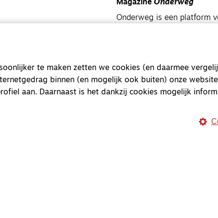
Magazine
Onderweg
Onderweg is een platform v
onderweg, in het bijzonder
Magazine
Onderweg
onlijker te maken zetten we cookies (en daarmee vergelij
Kvk-nummer 33277063
nternetgedrag binnen (en mogelijk ook buiten) onze website
NL46 INGB 0117 5827 86
rofiel aan. Daarnaast is het dankzij cookies mogelijk inform
info@onderwegonline.nl
C