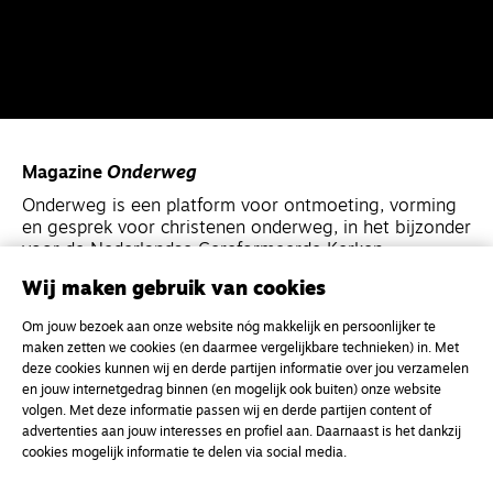
Magazine
Onderweg
Onderweg is een platform voor ontmoeting, vorming
en gesprek voor christenen onderweg, in het bijzonder
voor de Nederlandse Gereformeerde Kerken.
Wij maken gebruik van cookies
Magazine
Onderweg
Om jouw bezoek aan onze website nóg makkelijk en persoonlijker te
Kvk-nummer 33277063
maken zetten we cookies (en daarmee vergelijkbare technieken) in. Met
deze cookies kunnen wij en derde partijen informatie over jou verzamelen
NL46 INGB 0117 5827 86
en jouw internetgedrag binnen (en mogelijk ook buiten) onze website
info@onderwegonline.nl
volgen. Met deze informatie passen wij en derde partijen content of
advertenties aan jouw interesses en profiel aan. Daarnaast is het dankzij
cookies mogelijk informatie te delen via social media.