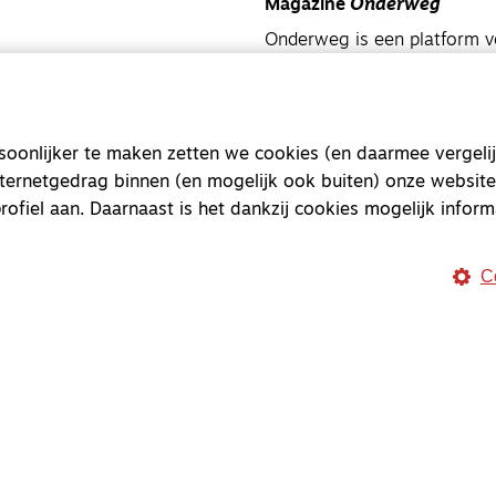
Magazine
Onderweg
Onderweg is een platform v
onderweg, in het bijzonder
Magazine
Onderweg
onlijker te maken zetten we cookies (en daarmee vergelij
Kvk-nummer 33277063
nternetgedrag binnen (en mogelijk ook buiten) onze website
NL46 INGB 0117 5827 86
rofiel aan. Daarnaast is het dankzij cookies mogelijk inform
info@onderwegonline.nl
C