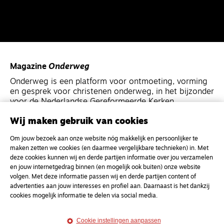
Magazine
Onderweg
Onderweg is een platform voor ontmoeting, vorming
en gesprek voor christenen onderweg, in het bijzonder
voor de Nederlandse Gereformeerde Kerken.
Wij maken gebruik van cookies
Magazine
Onderweg
Om jouw bezoek aan onze website nóg makkelijk en persoonlijker te
Kvk-nummer 33277063
maken zetten we cookies (en daarmee vergelijkbare technieken) in. Met
NL46 INGB 0117 5827 86
deze cookies kunnen wij en derde partijen informatie over jou verzamelen
en jouw internetgedrag binnen (en mogelijk ook buiten) onze website
info@onderwegonline.nl
volgen. Met deze informatie passen wij en derde partijen content of
advertenties aan jouw interesses en profiel aan. Daarnaast is het dankzij
cookies mogelijk informatie te delen via social media.
Cookie instellingen aanpassen