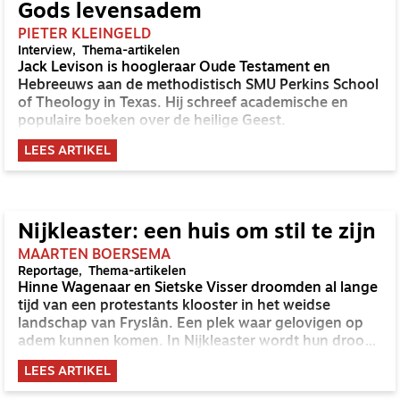
Gods levensadem
PIETER KLEINGELD
Interview
Thema-artikelen
Jack Levison is hoogleraar Oude Testament en
Hebreeuws aan de methodistisch SMU Perkins School
of Theology in Texas. Hij schreef academische en
populaire boeken over de heilige Geest.
LEES ARTIKEL
Nijkleaster: een huis om stil te zijn
MAARTEN BOERSEMA
Reportage
Thema-artikelen
Hinne Wagenaar en Sietske Visser droomden al lange
tijd van een protestants klooster in het weidse
landschap van Fryslân. Een plek waar gelovigen op
adem kunnen komen. In Nijkleaster wordt hun droom
langzaam werkelijkheid. Maarten Boersema nam er
LEES ARTIKEL
een kijkje.