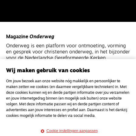
Magazine
Onderweg
Onderweg is een platform voor ontmoeting, vorming
en gesprek voor christenen onderweg, in het bijzonder
voor de Nederlandse Gereformeerde Kerken.
Wij maken gebruik van cookies
Magazine
Onderweg
Om jouw bezoek aan onze website nóg makkelijk en persoonlijker te
Kvk-nummer 33277063
maken zetten we cookies (en daarmee vergelijkbare technieken) in. Met
NL46 INGB 0117 5827 86
deze cookies kunnen wij en derde partijen informatie over jou verzamelen
en jouw internetgedrag binnen (en mogelijk ook buiten) onze website
info@onderwegonline.nl
volgen. Met deze informatie passen wij en derde partijen content of
advertenties aan jouw interesses en profiel aan. Daarnaast is het dankzij
cookies mogelijk informatie te delen via social media.
Cookie instellingen aanpassen