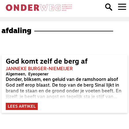
afdaling
God komt zelf de berg af
JANNEKE BURGER-NIEMEIJER
Algemeen
Eyeopener
Donder, bliksem, een geluid van de ramshoorn alsof
God zelf erop blaast. De top van de berg Sinaï lijkt in
brand te staan en de grond onder je voeten beeft. En
jijzelf: je beeft van angst en tegelijk sta je stijf van
spanning. Een onvoorstelbaar beeld voor ons. Welke
LEES ARTIKEL
God is dit?