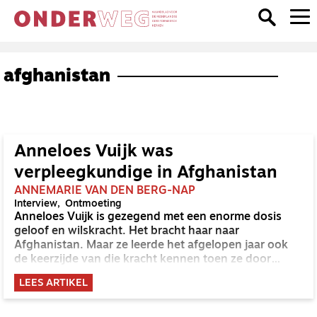
afghanistan
Anneloes Vuijk was
verpleegkundige in Afghanistan
ANNEMARIE VAN DEN BERG-NAP
Interview
Ontmoeting
Anneloes Vuijk is gezegend met een enorme dosis
geloof en wilskracht. Het bracht haar naar
Afghanistan. Maar ze leerde het afgelopen jaar ook
de keerzijde van die kracht kennen toen ze door
corona bijna van haar sokken geblazen werd. ‘We
LEES ARTIKEL
moeten weer leren dat het leven niet perfect is, of
pijnloos.’