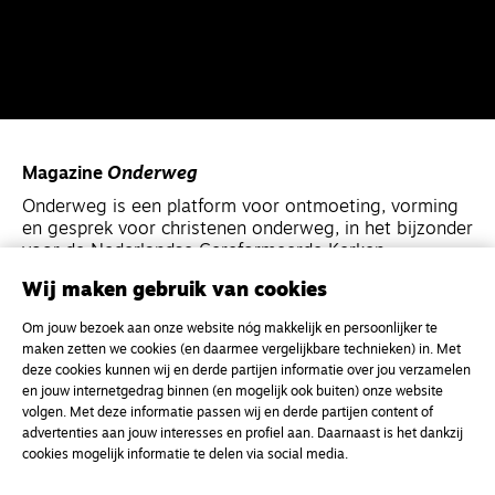
Magazine
Onderweg
Onderweg is een platform voor ontmoeting, vorming
en gesprek voor christenen onderweg, in het bijzonder
voor de Nederlandse Gereformeerde Kerken.
Wij maken gebruik van cookies
Magazine
Onderweg
Om jouw bezoek aan onze website nóg makkelijk en persoonlijker te
Kvk-nummer 33277063
maken zetten we cookies (en daarmee vergelijkbare technieken) in. Met
deze cookies kunnen wij en derde partijen informatie over jou verzamelen
NL46 INGB 0117 5827 86
en jouw internetgedrag binnen (en mogelijk ook buiten) onze website
info@onderwegonline.nl
volgen. Met deze informatie passen wij en derde partijen content of
advertenties aan jouw interesses en profiel aan. Daarnaast is het dankzij
cookies mogelijk informatie te delen via social media.