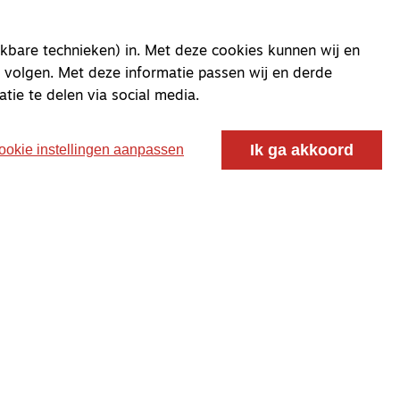
kbare technieken) in. Met deze cookies kunnen wij en
oor ontmoeting, vorming en gesprek voor christenen
 volgen. Met deze informatie passen wij en derde
 voor de Nederlandse Gereformeerde Kerken.
atie te delen via social media.
Ik ga akkoord
ookie instellingen aanpassen