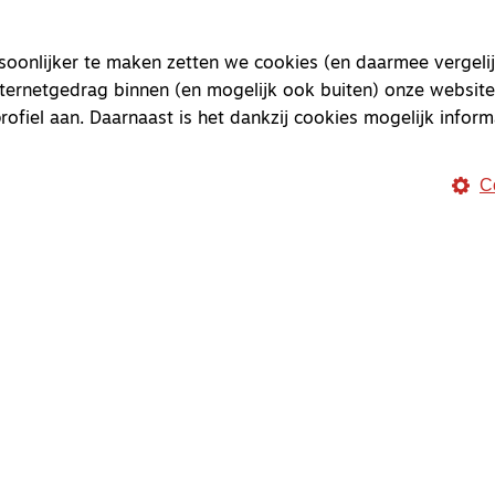
Magazine
Onderweg
onlijker te maken zetten we cookies (en daarmee vergelij
Onderweg is een platform v
nternetgedrag binnen (en mogelijk ook buiten) onze website
onderweg, in het bijzonder
rofiel aan. Daarnaast is het dankzij cookies mogelijk inform
Magazine
Onderweg
C
Kvk-nummer 33277063
NL46 INGB 0117 5827 86
info@onderwegonline.nl