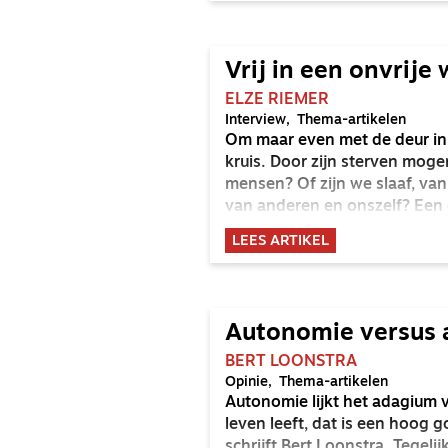
Vrij in een onvrije
ELZE RIEMER
Interview
Thema-artikelen
Om maar even met de deur in hu
kruis. Door zijn sterven mogen 
mensen? Of zijn we slaaf, va
van anderen en onszelf? Een
ervaringen met deze vragen 
LEES ARTIKEL
Autonomie versus 
BERT LOONSTRA
Opinie
Thema-artikelen
Autonomie lijkt het adagium v
leven leeft, dat is een hoog g
schrijft Bert Loonstra. Tegel