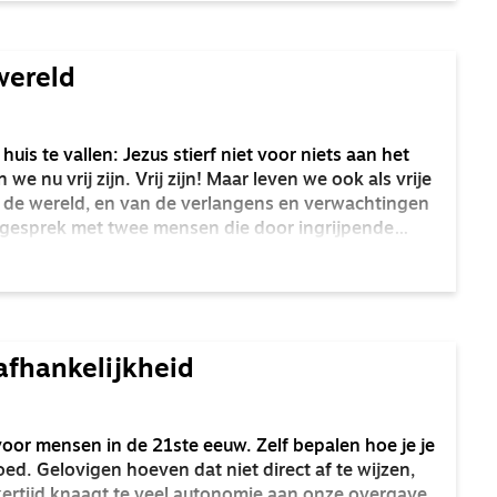
 wereld
is te vallen: Jezus stierf niet voor niets aan het
we nu vrij zijn. Vrij zijn! Maar leven we ook als vrije
n de wereld, en van de verlangens en verwachtingen
 gesprek met twee mensen die door ingrijpende
geconfronteerd werden.
afhankelijkheid
oor mensen in de 21ste eeuw. Zelf bepalen hoe je je
oed. Gelovigen hoeven dat niet direct af te wijzen,
ijkertijd knaagt te veel autonomie aan onze overgave