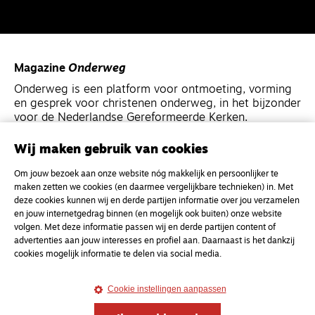
Magazine
Onderweg
Onderweg is een platform voor ontmoeting, vorming
en gesprek voor christenen onderweg, in het bijzonder
voor de Nederlandse Gereformeerde Kerken.
Wij maken gebruik van cookies
Magazine
Onderweg
Om jouw bezoek aan onze website nóg makkelijk en persoonlijker te
Kvk-nummer 33277063
maken zetten we cookies (en daarmee vergelijkbare technieken) in. Met
NL46 INGB 0117 5827 86
deze cookies kunnen wij en derde partijen informatie over jou verzamelen
en jouw internetgedrag binnen (en mogelijk ook buiten) onze website
info@onderwegonline.nl
volgen. Met deze informatie passen wij en derde partijen content of
advertenties aan jouw interesses en profiel aan. Daarnaast is het dankzij
cookies mogelijk informatie te delen via social media.
Cookie instellingen aanpassen