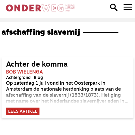
afschaffing slavernij
Achter de komma
BOB WIELENGA
Achtergrond
Blog
Op zaterdag 1 juli vond in het Oosterpark in
Amsterdam de nationale herdenking plaats van de
afschaffing van de slavernij (1863/1873). Het ging
met name over het Nederlandse slavernijverleden in
Suriname en op de Caribische eilanden zoals Curaçao
LEES ARTIKEL