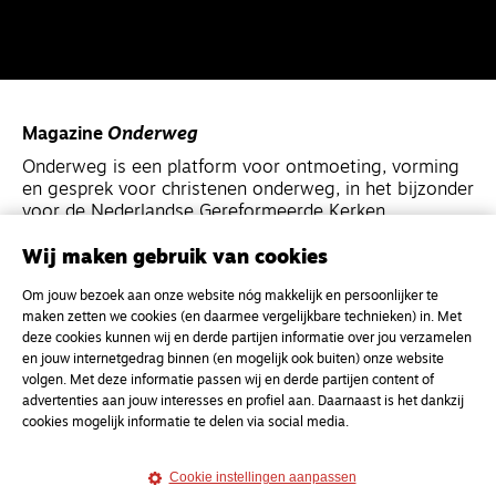
Magazine
Onderweg
Onderweg is een platform voor ontmoeting, vorming
en gesprek voor christenen onderweg, in het bijzonder
voor de Nederlandse Gereformeerde Kerken.
Wij maken gebruik van cookies
Magazine
Onderweg
Om jouw bezoek aan onze website nóg makkelijk en persoonlijker te
Kvk-nummer 33277063
maken zetten we cookies (en daarmee vergelijkbare technieken) in. Met
NL46 INGB 0117 5827 86
deze cookies kunnen wij en derde partijen informatie over jou verzamelen
en jouw internetgedrag binnen (en mogelijk ook buiten) onze website
info@onderwegonline.nl
volgen. Met deze informatie passen wij en derde partijen content of
advertenties aan jouw interesses en profiel aan. Daarnaast is het dankzij
cookies mogelijk informatie te delen via social media.
Cookie instellingen aanpassen